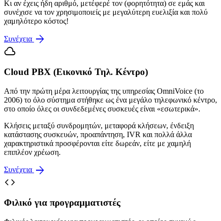
Κι αν έχεις ήδη αριθμό, μετέφερέ τον (φορητότητα) σε εμάς και
συνέχισε να τον χρησιμοποιείς με μεγαλύτερη ευελιξία και πολύ
χαμηλότερο κόστος!
arrow_forward
Συνέχεια
cloud
Cloud PBX (Εικονικό Τηλ. Κέντρο)
Από την πρώτη μέρα λειτουργίας της υπηρεσίας OmniVoice (το
2006) το όλο σύστημα στήθηκε ως ένα μεγάλο τηλεφωνικό κέντρο,
στο οποίο όλες οι συνδεδεμένες συσκευές είναι «εσωτερικά».
Κλήσεις μεταξύ συνδρομητών, μεταφορά κλήσεων, ένδειξη
κατάστασης συσκευών, προαπάντηση, IVR και πολλά άλλα
χαρακτηριστικά προσφέρονται είτε δωρεάν, είτε με χαμηλή
επιπλέον χρέωση.
arrow_forward
Συνέχεια
code
Φιλικό για προγραμματιστές