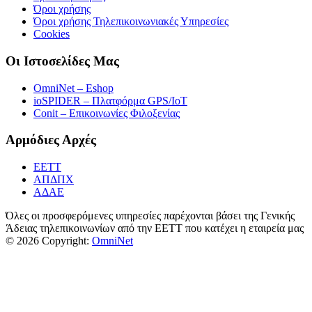
Όροι χρήσης
Όροι χρήσης Τηλεπικοινωνιακές Υπηρεσίες
Cookies
Οι Ιστοσελίδες Μας
OmniNet – Eshop
ioSPIDER – Πλατφόρμα GPS/IoT
Conit – Επικοινωνίες Φιλοξενίας
Αρμόδιες Αρχές
ΕΕΤΤ
ΑΠΔΠΧ
ΑΔΑΕ
Όλες οι προσφερόμενες υπηρεσίες παρέχονται βάσει της Γενικής
Άδειας τηλεπικοινωνίων από την ΕΕΤΤ που κατέχει η εταιρεία μας
© 2026 Copyright:
OmniNet