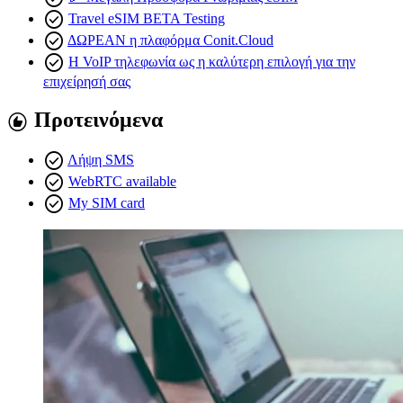
check_circle
Travel eSIM BETA Testing
check_circle
ΔΩΡΕΑΝ η πλαφόρμα Conit.Cloud
check_circle
Η VoIP τηλεφωνία ως η καλύτερη επιλογή για την
επιχείρησή σας
Προτεινόμενα
recommend
check_circle
Λήψη SMS
check_circle
WebRTC available
check_circle
My SIM card