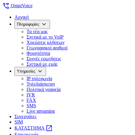
wifi_calling
OmniVoice
Αρχική
expand_more
Πληροφορίες
Τα νέα μας
Σχετικά με το VoIP
Χρεώσεις κλήσεων
Γεωγραφικοί αριθμοί
Φορητότητα
Συχνές ερωτήσεις
Σχετικά με εμάς
expand_more
Υπηρεσίες
IP τηλεφωνία
Τηλεδιάσκεψη
Πολιτικά γραφεία
IVR
FAX
SMS
Live streaming
Συνεργάτες
SIM
open_in_new
ΚΑΤΑΣΤΗΜΑ
Επικοινωνία