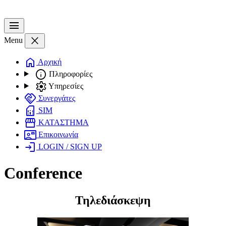
menu
close
Menu
home
Αρχική
info
Πληροφορίες
settings
Υπηρεσίες
handshake
Συνεργάτες
sim_card
SIM
storefront
ΚΑΤΑΣΤΗΜΑ
contact_mail
Επικοινωνία
login
LOGIN / SIGN UP
Conference
Τηλεδιάσκεψη