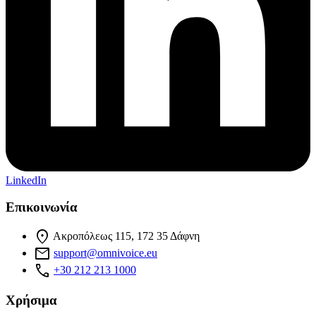
LinkedIn
Επικοινωνία
location_on
Ακροπόλεως 115, 172 35 Δάφνη
mail
support@omnivoice.eu
phone
+30 212 213 1000
Χρήσιμα