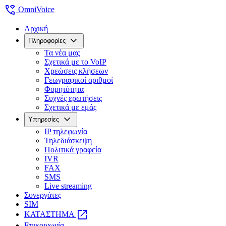
wifi_calling
OmniVoice
Αρχική
expand_more
Πληροφορίες
Τα νέα μας
Σχετικά με το VoIP
Χρεώσεις κλήσεων
Γεωγραφικοί αριθμοί
Φορητότητα
Συχνές ερωτήσεις
Σχετικά με εμάς
expand_more
Υπηρεσίες
IP τηλεφωνία
Τηλεδιάσκεψη
Πολιτικά γραφεία
IVR
FAX
SMS
Live streaming
Συνεργάτες
SIM
open_in_new
ΚΑΤΑΣΤΗΜΑ
Επικοινωνία