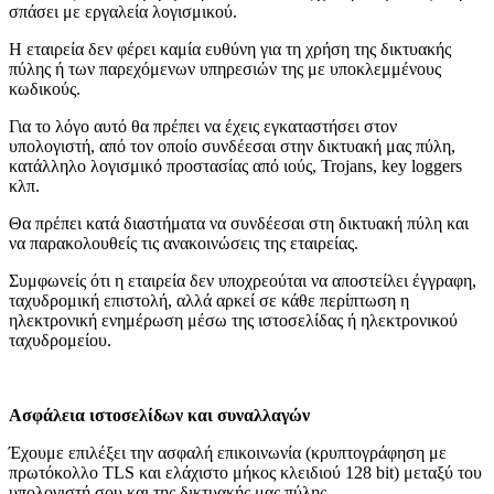
σπάσει με εργαλεία λογισμικού.
Η εταιρεία δεν φέρει καμία ευθύνη για τη χρήση της δικτυακής
πύλης ή των παρεχόμενων υπηρεσιών της με υποκλεμμένους
κωδικούς.
Για το λόγο αυτό θα πρέπει να έχεις εγκαταστήσει στον
υπολογιστή, από τον οποίο συνδέεσαι στην δικτυακή μας πύλη,
κατάλληλο λογισμικό προστασίας από ιούς, Trojans, key loggers
κλπ.
Θα πρέπει κατά διαστήματα να συνδέεσαι στη δικτυακή πύλη και
να παρακολουθείς τις ανακοινώσεις της εταιρείας.
Συμφωνείς ότι η εταιρεία δεν υποχρεούται να αποστείλει έγγραφη,
ταχυδρομική επιστολή, αλλά αρκεί σε κάθε περίπτωση η
ηλεκτρονική ενημέρωση μέσω της ιστοσελίδας ή ηλεκτρονικού
ταχυδρομείου.
Ασφάλεια ιστοσελίδων και συναλλαγών
Έχουμε επιλέξει την ασφαλή επικοινωνία (κρυπτογράφηση με
πρωτόκολλο TLS και ελάχιστο μήκος κλειδιού 128 bit) μεταξύ του
υπολογιστή σου και της δικτυακής μας πύλης.