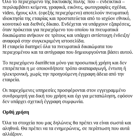
Όλο το περιεχόμενο της δικτυακής πύλης που – ενδεικτικά –
περιλαμβάνει κείμενα, γραφικά, εικόνες, φωτογραφίες σχέδια,
video, ήχους κλπ. (εφεξής περιεχόμενο) αποτελούν πνευματική
ιδιοκτησία της εταιρίας και προστατεύεται από το ισχύον εθνικό,
κοινοτικό και διεθνές δίκαιο. Ενδέχεται να υπάρχουν εξαιρέσεις,
όταν πρόκειται για περιεχόμενο του οποίου τα πνευματικά
δικαιώματα ανήκουν σε τρίτους και υπάρχει αντίστοιχη ένδειξη/
αναφορά στην συγκεκριμένη ιστοσελίδα.
Η εταιρεία διατηρεί όλα τα πνευματικά δικαιώματα του
περιεχομένου και τα αντίγραφα που δημιουργούνται βάσει αυτού.
Το περιεχόμενο διατίθεται μόνο για προσωπική χρήση και δεν
επιτρέπεται η με οποιονδήποτε τρόπο αναπαραγωγή, έντυπη ή
ηλεκτρονική, χωρίς την προηγούμενη έγγραφη άδεια από την
εταιρεία.
Οι παρεχόμενες υπηρεσίες προσφέρονται στον εγγεγραμμένο
συνδρομητή για δική του χρήση και όχι για μεταπώληση, εφόσον
δεν υπάρχει σχετική έγγραφη συμφωνία.
Ορθή χρήση
Όλα τα στοιχεία που μας δηλώνεις θα πρέπει να είναι σωστά και
αληθινά. Θα πρέπει να τα ενημερώνεις, σε περίπτωση που αυτά
αλλάξουν.