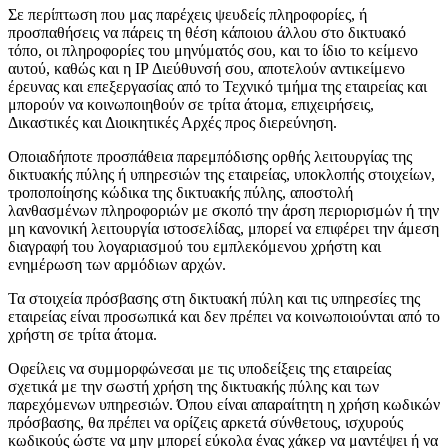
Σε περίπτωση που μας παρέχεις ψευδείς πληροφορίες, ή
προσπαθήσεις να πάρεις τη θέση κάποιου άλλου στο δικτυακό
τόπο, οι πληροφορίες του μηνύματός σου, και το ίδιο το κείμενο
αυτού, καθώς και η ΙP Διεύθυνσή σου, αποτελούν αντικείμενο
έρευνας και επεξεργασίας από το Τεχνικό τμήμα της εταιρείας και
μπορούν να κοινωποιηθούν σε τρίτα άτομα, επιχειρήσεις,
Δικαστικές και Διοικητικές Αρχές προς διερεύνηση.
Οποιαδήποτε προσπάθεια παρεμπόδισης ορθής λειτουργίας της
δικτυακής πύλης ή υπηρεσιών της εταιρείας, υποκλοπής στοιχείων,
τροποποίησης κώδικα της δικτυακής πύλης, αποστολή
λανθασμένων πληροφοριών με σκοπό την άρση περιορισμών ή την
μη κανονική λειτουργία ιστοσελίδας, μπορεί να επιφέρει την άμεση
διαγραφή του λογαριασμού του εμπλεκόμενου χρήστη και
ενημέρωση των αρμόδιων αρχών.
Τα στοιχεία πρόσβασης στη δικτυακή πύλη και τις υπηρεσίες της
εταιρείας είναι προσωπικά και δεν πρέπει να κοινωποιούνται από το
χρήστη σε τρίτα άτομα.
Οφείλεις να συμμορφώνεσαι με τις υποδείξεις της εταιρείας
σχετικά με την σωστή χρήση της δικτυακής πύλης και των
παρεχόμενων υπηρεσιών. Όπου είναι απαραίτητη η χρήση κωδικών
πρόσβασης, θα πρέπει να ορίζεις αρκετά σύνθετους, ισχυρούς
κωδικούς ώστε να μην μπορεί εύκολα ένας χάκερ να μαντέψει ή να