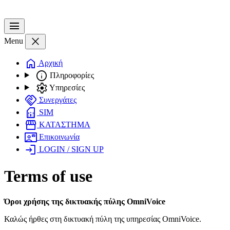
menu
close
Menu
home
Αρχική
info
Πληροφορίες
settings
Υπηρεσίες
handshake
Συνεργάτες
sim_card
SIM
storefront
ΚΑΤΑΣΤΗΜΑ
contact_mail
Επικοινωνία
login
LOGIN / SIGN UP
Terms of use
Όροι χρήσης της δικτυακής πύλης
OmniVoice
Καλώς ήρθες στη δικτυακή πύλη της υπηρεσίας OmniVoice.