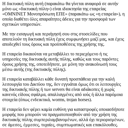
Η δικτυακή πύλη αυτή (παρακάτω θα γίνεται αναφορά σε αυτήν
μόνο ως «δικτυακή πύλη») είναι ιδιοκτησία της εταιρείας
«ΟΜΝΙΝΕΤ Μονοπρόσωπη ΕΠΕ» (παρακάτω ως «η εταιρεία»), η
οποία διαθέτει όλες απαραίτητες άδειες για την προσφορά των
σχετικών υπηρεσιών.
Με την εισαγωγή και περιήγησή σου στις στοσελίδες που
αποτελούν τη δικτυακή πύλη έχεις συμφωνήσει μαζί μας, και έχεις
αποδεχθεί τους όρους και προϋποθέσεις της χρήσης της.
Η εταιρεία δικαιούται να μεταβάλλει το περιεχόμενο ή τις
υπηρεσίες της δικτυακής αυτής πύλης, καθώς και τους παρόντες
όρους χρήσης της, οποτεδήποτε, με μόνη την ανακοίνωσή τους
μέσω αυτής (της δικτυακής πύλης).
Η εταιρεία καταβάλλει κάθε δυνατή προσπάθεια για την καλή
λειτουργία του Δικτύου της, δεν εγγυάται όμως ότι οι λειτουργίες
της δικτυακής πύλης ή των servers θα είναι αδιάκοπες ή χωρίς
κανενός είδους σφάλμα, απαλλαγμένες από ιούς ή άλλα παρόμοια
στοιχεία (όπως ενδεικτικά, worms, trojan horses).
Η εταιρεία δεν φέρει καμία ευθύνη για καταστροφές οποιασδήποτε
μορφής που μπορούν να πραγματοποιηθούν από την χρήση της
δικτυακής πύλης συμπεριλαμβανομένων, αλλά όχι περιορισμένων,
σε άμεσες, έμμεσες, τυχαίες, συμπτωματικές και επακόλουθες.