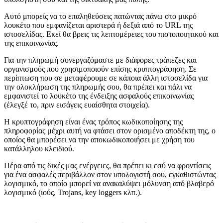
Αυτό μπορείς να το επαληθεύσεις πατώντας πάνω στο μικρό
λουκέτο που εμφανίζεται αριστερά ή δεξιά από το URL της
ιστοσελίδας. Εκεί θα βρεις τις λεπτομέρειες του πιστοποιητικού και
της επικοινωνίας.
Για την πληρωμή συνεργαζόμαστε με διάφορες τράπεζες και
οργανισμούς που χρησιμοποιούν επίσης κρυπτογράφηση. Σε
περίπτωση που σε μεταφέρουμε σε κάποια άλλη ιστοσελίδα για
την ολοκλήρωση της πληρωμής σου, θα πρέπει και πάλι να
εμφανιστεί το λουκέτο της ένδειξης ασφαλούς επικοινωνίας
(έλεγξέ το, πριν εισάγεις ευαίσθητα στοιχεία).
Η κρυπτογράφηση είναι ένας τρόπος κωδικοποίησης της
πληροφορίας μέχρι αυτή να φτάσει στον ορισμένο αποδέκτη της, ο
οποίος θα μπορέσει να την αποκωδικοποιήσει με χρήση του
κατάλληλου κλειδιού.
Πέρα από τις δικές μας ενέργειες, θα πρέπει κι εσύ να φροντίσεις
για ένα ασφαλές περιβάλλον στον υπολογιστή σου, εγκαθιστώντας
λογισμικό, το οποίο μπορεί να ανακαλύψει μόλυνση από βλαβερό
λογισμικό (ιούς, Trojans, key loggers κλπ.).