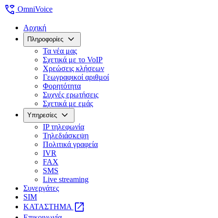
wifi_calling
OmniVoice
Αρχική
expand_more
Πληροφορίες
Τα νέα μας
Σχετικά με το VoIP
Χρεώσεις κλήσεων
Γεωγραφικοί αριθμοί
Φορητότητα
Συχνές ερωτήσεις
Σχετικά με εμάς
expand_more
Υπηρεσίες
IP τηλεφωνία
Τηλεδιάσκεψη
Πολιτικά γραφεία
IVR
FAX
SMS
Live streaming
Συνεργάτες
SIM
open_in_new
ΚΑΤΑΣΤΗΜΑ
Επικοινωνία