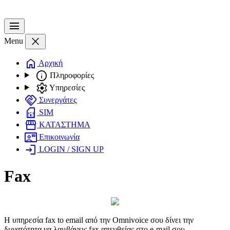
menu
close
Menu
home
Αρχική
info
Πληροφορίες
settings
Υπηρεσίες
handshake
Συνεργάτες
sim_card
SIM
storefront
ΚΑΤΑΣΤΗΜΑ
contact_mail
Επικοινωνία
login
LOGIN / SIGN UP
Fax
Η υπηρεσία fax to email από την Omnivoice σου δίνει την
δυνατότητα να λαμβάνεις fax απευθείας στο e-mail σου.